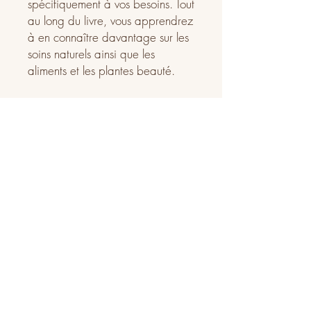
spécifiquement à vos besoins. Tout
au long du livre, vous apprendrez
à en connaître davantage sur les
soins naturels ainsi que les
aliments et les plantes beauté.
Ce livre se veut pratique pour
que vous puissiez incorporer dans
votre quotidien les petites choses
qui nous font du bien. Vous y
trouverez donc des astuces, des
conseils et des recettes beauté.
Délais de livraison entre 5 à 7
jours.
FRAIS DE LIVRAISON
Livraison en France, par la poste délais